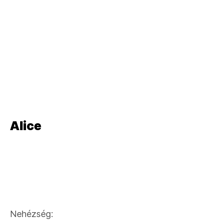
a
Akció, Kaland,
Szabadulószob
a
Akció, Kaland,
Szabadulószob
a
Alice
Akció, Kaland,
Szabadulószob
a
Nehézség: