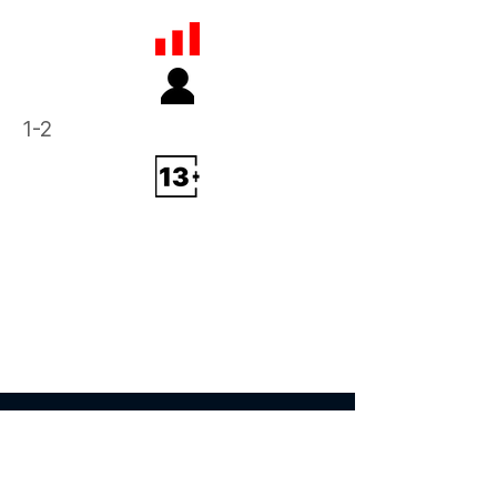
1-2
Lövöldözős,
Akció