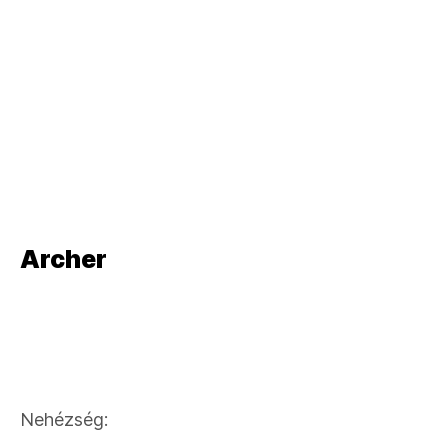
Lövöldözős,
Akció
Lövöldözős,
Akció
Lövöldözős,
Akció
Archer
Lövöldözős,
Akció
Nehézség: