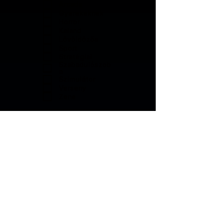
Arcade
Gyerekeknek
Horror
Kaland
Lövöldözős
Sport
Stratégiai
Szabadulószob
a
Szimulátor
Verseny
Zene
Kaland,
Gyerekeknek
Kaland,
Gyerekeknek
Kaland,
Gyerekeknek