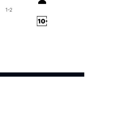
1-2
Akció, Kaland,
Szabadulószob
a
Akció, Kaland,
Szabadulószob