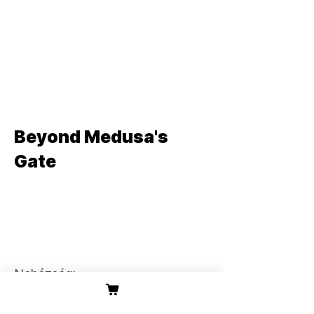
Szabadulószob
a, Kaland
Szabadulószob
a, Kaland
Beyond Medusa's
Gate
Szabadulószob
a, Kaland
Nehézség: