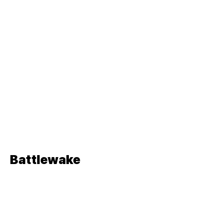
Kaland,
Stratégiai
Kaland,
Stratégiai
Kaland,
Stratégiai
Kaland,
Stratégiai
Battlewake
Kaland,
Stratégiai