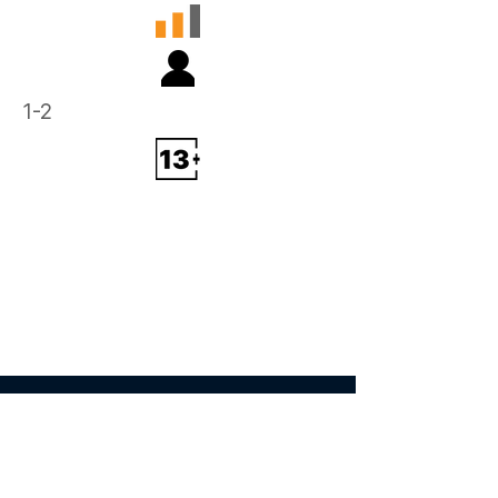
1-2
Akció,
Lövöldözős,
Arcade