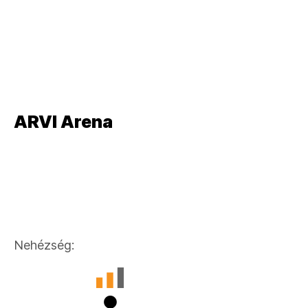
Akció, Arcade,
Gyerekeknek
Lövöldözős,
Akció, Arcade,
Gyerekeknek
ARVI Arena
Lövöldözős,
Akció, Arcade,
Gyerekeknek
Nehézség: