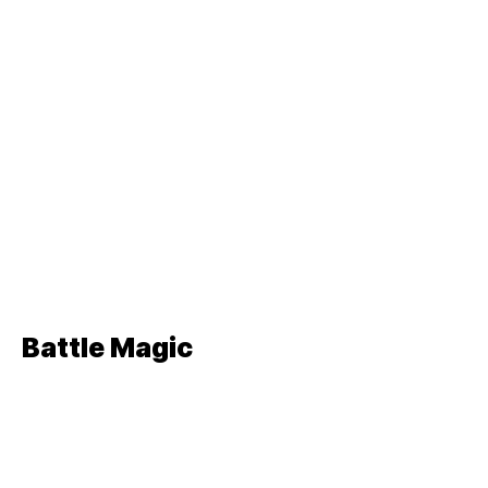
Akció,
Lövöldözős,
Arcade
Akció,
Lövöldözős,
Arcade
Akció,
Lövöldözős,
Arcade
Battle Magic
Akció,
Lövöldözős,
Arcade