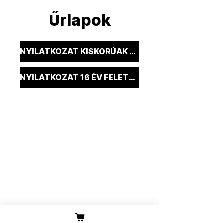
rlapok
Ű
NYILATKOZAT KISKORÚAK ESETÉN
NYILATKOZAT 16 ÉV FELETTIEKNEK