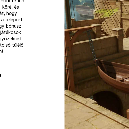
enthetetlen
 köré, és
át, hogy
 a teleport
ogy bónusz
 játékosok
 győzelmet.
tolsó túlélő
n!
m