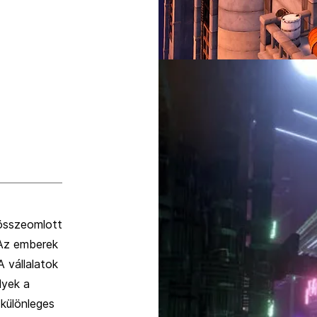
 összeomlott
 Az emberek
A vállalatok
lyek a
 különleges