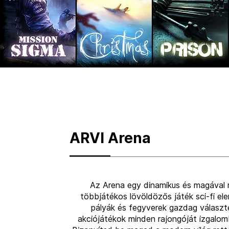
ARVI Arena
Az Arena egy dinamikus és magával
többjátékos lövöldözős játék sci-fi el
pályák és fegyverek gazdag választ
akciójátékok minden rajongóját izgalo