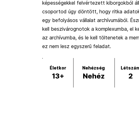
képességekkel felvértezett kiborgokból ál
csoportod úgy döntött, hogy ritka adatok
egy befolyásos vállalat archívumából. Ész
kell beszivárognotok a komplexumba, el ke
az archívumba, és le kell töltenetek a me
ez nem lesz egyszerű feladat.
Életkor
Nehézség
Létszá
13+
Nehéz
2