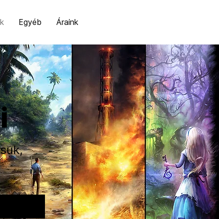
k
Egyéb
Áraink
i
suk,