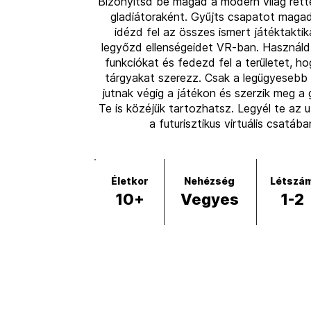
Bizonyítsd be magad a modern világ rett
gladiátoraként. Gyűjts csapatot magad
idézd fel az összes ismert játéktaktik
legyőzd ellenségeidet VR-ban. Használd
funkciókat és fedezd fel a területet, h
tárgyakat szerezz. Csak a legügyesebb
jutnak végig a játékon és szerzik meg a
Te is közéjük tartozhatsz. Legyél te az u
a futurisztikus virtuális csatába
Életkor
Nehézség
Létszá
10+
Vegyes
1-2