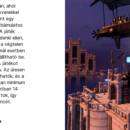
an, ahol
yverekkel
nt egy
 bámulatos
A játék
enki ellen,
 a végtelen
mál esetben
llítható be.
A játékot
a. Az üresen
hatók, és a
san minimum
ntban 14
tok, így
ncét.
m