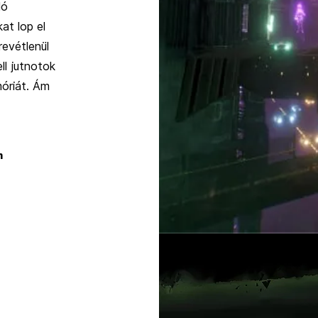
ló
at lop el
revétlenül
ll jutnotok
móriát. Ám
m