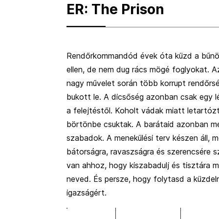
ER: The Prison
Rendőrkommandód évek óta küzd a bűn
ellen, de nem dug rács mögé foglyokat. A
nagy művelet során több korrupt rendőrsé
bukott le. A dicsőség azonban csak egy l
a felejtéstől. Koholt vádak miatt letartóz
börtönbe csuktak. A barátaid azonban m
szabadok. A menekülési terv készen áll, 
bátorságra, ravaszságra és szerencsére 
van ahhoz, hogy kiszabadulj és tisztára 
neved. És persze, hogy folytasd a küzde
igazságért.