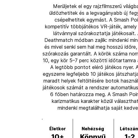
Merüljetek el egy rajzfilmszerű világb
üldözhetitek és a legvagányabb új feg
csépelhetitek egymást. A Smash Poi
kompetitív többjátékos VR-játék, amely
látvánnyal szórakoztatja játékosait. 
Deathmatch módban zajlik: mindenki mind
és mivel senki sem hal meg hosszú időre,
szórakozás garantált. A körök száma nor
10, egy kör 5–7 perc közötti időtartamra á
A legtöbb pontot elérő játékos nyer. 
egyszerre legfeljebb 10 játékos játszhatj
maradt helyek feltöltésére botok használ
játékosok számát a rendszer automatiku
6 főben határozza meg. A Smash Poi
karizmatikus karakter közül választhat
mindenki megtalálhatja saját kedve
Életkor
Nehézség
Létszá
10+
Könnyű
1-2