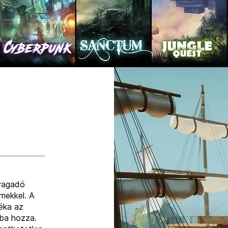
 ragadó
emekkel. A
éka az
mba hozza.