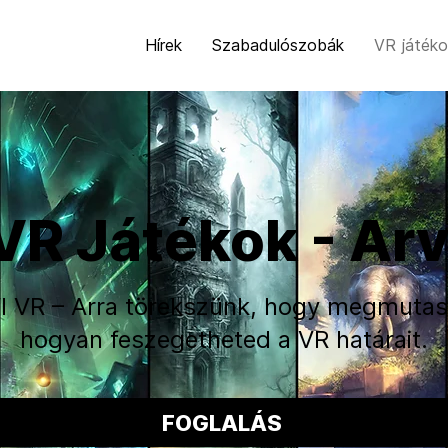
Hírek
Szabadulószobák
VR játéko
VR Játékok - Arv
I VR – Arra törekszünk, hogy megmutas
hogyan feszegetheted a VR határait.
FOGLALÁS