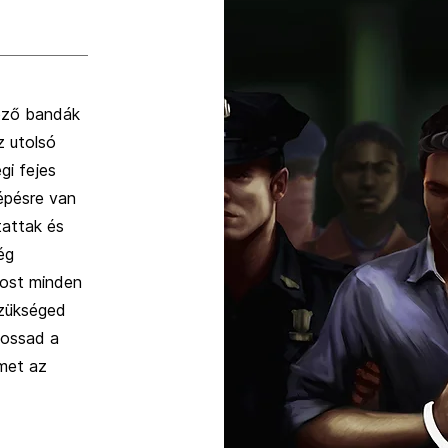
öző bandák
z utolsó
gi fejes
épésre van
tattak és
ég
most minden
szükséged
mossad a
lmet az